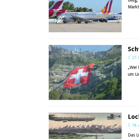
Markt
Sch
27.
„Wer 
um Li
Loc
18.
Das L