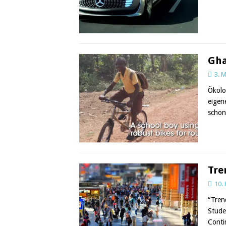
Gha
3. 
Ökolo
eigen
scho
Tre
10.
“Tren
Stude
Conti