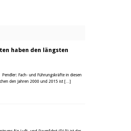
dten haben den längsten
Pendler: Fach- und Führungskräfte in diesen
schen den Jahren 2000 und 2015 ist
[…]
Zentrums für Luft- und Raumfahrt (DLR) ist der