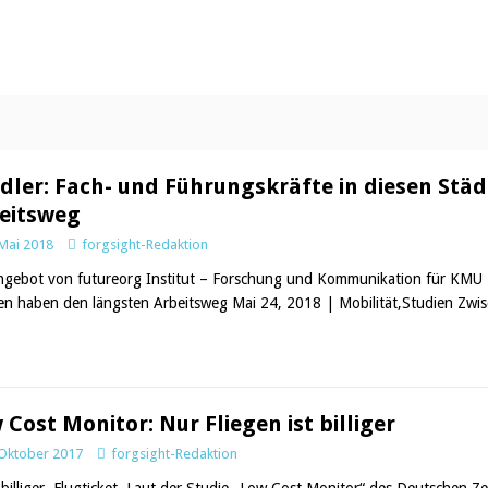
dler: Fach- und Führungskräfte in diesen Stä
eitsweg
 Mai 2018
forgsight-Redaktion
ngebot von futureorg Institut – Forschung und Kommunikation für KMU 
en haben den längsten Arbeitsweg Mai 24, 2018 | Mobilität,Studien Zwi
 Cost Monitor: Nur Fliegen ist billiger
 Oktober 2017
forgsight-Redaktion
g, billiger, Flugticket. Laut der Studie „Low Cost Monitor“ des Deutschen 