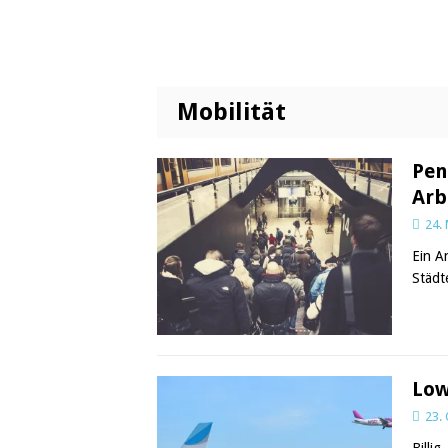
Mobilität
Pen
Arb
24.
Ein A
Städt
Low
23.
Billi