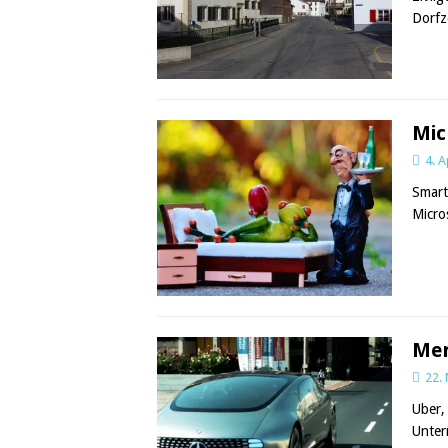
Dorfz
Mic
4. A
Smart
Micro
Mer
22.
Uber,
Unter