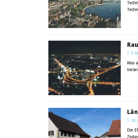
Techn
Techn
Rau
3. 
Was a
Verän
Län
28. 
Die E
Zivil