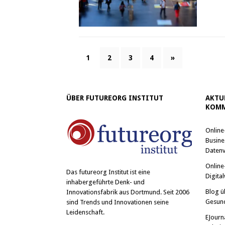
1
2
3
4
»
ÜBER FUTUREORG INSTITUT
AKTU
KOMM
Online
Busine
Datenv
Online
Das
futureorg Institut
ist eine
Digital
inhabergeführte Denk- und
Blog ü
Innovationsfabrik aus Dortmund. Seit 2006
Gesun
sind Trends und Innovationen seine
Leidenschaft.
EJourn