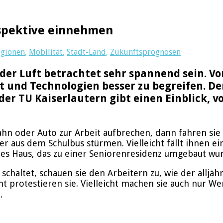
spektive einnehmen
egionen
,
Mobilität
,
Stadt-Land
,
Zukunftsprognosen
der Luft betrachtet sehr spannend sein. V
 und Technologien besser zu begreifen. Der
r TU Kaiserlautern gibt einen Einblick, v
n oder Auto zur Arbeit aufbrechen, dann fahren sie
aus dem Schulbus stürmen. Vielleicht fällt ihnen eine
ndes Haus, das zu einer Seniorenresidenz umgebaut wu
schaltet, schauen sie den Arbeitern zu, wie der alljä
ht protestieren sie. Vielleicht machen sie auch nur W
.