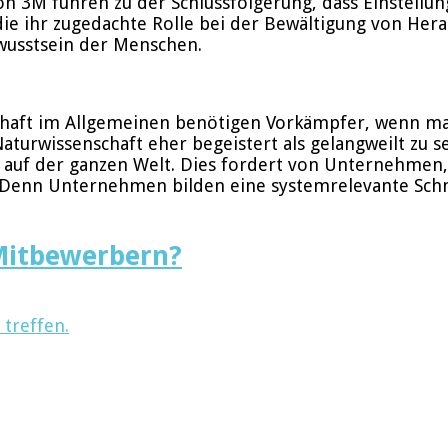
von 3M führen zu der Schlussfolgerung, dass Einstel
ie ihr zugedachte Rolle bei der Bewältigung von Hera
wusstsein der Menschen.
haft im Allgemeinen benötigen Vorkämpfer, wenn man
rwissenschaft eher begeistert als gelangweilt zu sei
 auf der ganzen Welt. Dies fordert von Unternehmen, 
Denn Unternehmen bilden eine systemrelevante Schnit
 Mitbewerbern?
treffen.