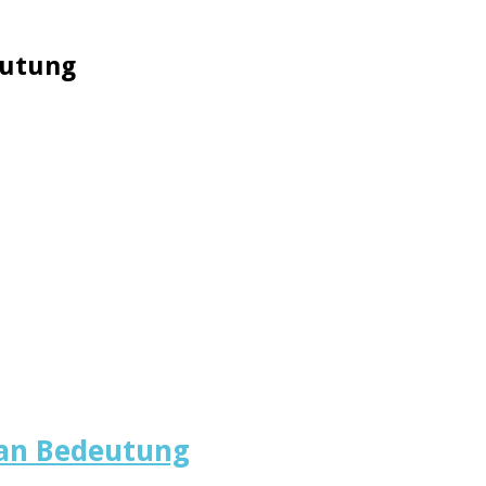
eutung
 an Bedeutung