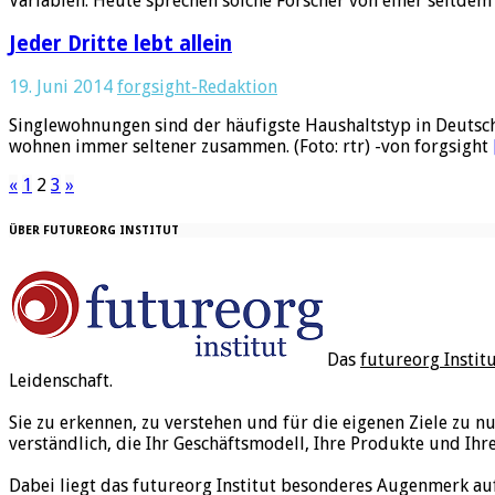
Variablen. Heute sprechen solche Forscher von einer seitde
Jeder Dritte lebt allein
19. Juni 2014
forgsight-Redaktion
Singlewohnungen sind der häufigste Haushaltstyp in Deutsch
wohnen immer seltener zusammen. (Foto: rtr) -von forgsight
«
1
2
3
»
ÜBER FUTUREORG INSTITUT
Das
futureorg Instit
Leidenschaft.
Sie zu erkennen, zu verstehen und für die eigenen Ziele zu n
verständlich, die Ihr Geschäftsmodell, Ihre Produkte und Ihr
Dabei liegt das futureorg Institut besonderes Augenmerk au