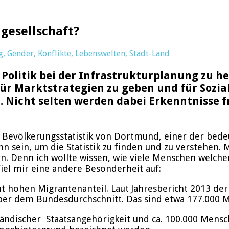
gesellschaft?
g
,
Gender
,
Konflikte
,
Lebenswelten
,
Stadt-Land
Politik bei der Infrastrukturplanung zu hel
r Marktstrategien zu geben und für Sozial
. Nicht selten werden dabei Erkenntnisse fr
er Bevölkerungsstatistik von Dortmund, einer der bed
 sein, um die Statistik zu finden und zu verstehen. 
. Denn ich wollte wissen, wie viele Menschen welche
fiel mir eine andere Besonderheit auf:
ht hohen Migrantenanteil. Laut Jahresbericht 2013 de
ber dem Bundesdurchschnitt. Das sind etwa 177.000 
sländischer Staatsangehörigkeit und ca. 100.000 Mens