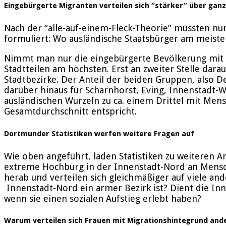
Eingebürgerte Migranten verteilen sich “stärker” über ga
Nach der “alle-auf-einem-Fleck-Theorie” müssten nu
formuliert: Wo ausländische Staatsbürger am meisten
Nimmt man nur die eingebürgerte Bevölkerung mit Mi
Stadtteilen am höchsten. Erst an zweiter Stelle dara
Stadtbezirke. Der Anteil der beiden Gruppen, also
darüber hinaus für Scharnhorst, Eving, Innenstadt-
ausländischen Wurzeln zu ca. einem Drittel mit Men
Gesamtdurchschnitt entspricht.
Dortmunder Statistiken werfen weitere Fragen auf
Wie oben angeführt, laden Statistiken zu weiteren A
extreme Hochburg in der Innenstadt-Nord an Mensch
herab und verteilen sich gleichmäßiger auf viele an
Innenstadt-Nord ein armer Bezirk ist? Dient die In
wenn sie einen sozialen Aufstieg erlebt haben?
Warum verteilen sich Frauen mit Migrationshintegrund ande