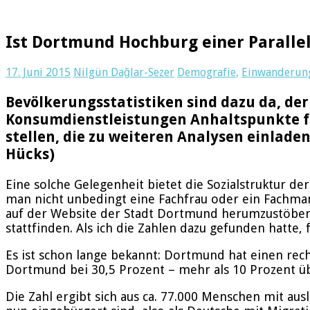
Ist Dortmund Hochburg einer Parallel
17. Juni 2015
Nilgün Dağlar-Sezer
Demografie
,
Einwanderun
Bevölkerungsstatistiken sind dazu da, der 
Konsumdienstleistungen Anhaltspunkte fü
stellen, die zu weiteren Analysen einladen
Hücks)
Eine solche Gelegenheit bietet die Sozialstruktur d
man nicht unbedingt eine Fachfrau oder ein Fachmann
auf der Website der Stadt Dortmund herumzustöbern
stattfinden. Als ich die Zahlen dazu gefunden hatte, 
Es ist schon lange bekannt: Dortmund hat einen rec
Dortmund bei 30,5 Prozent – mehr als 10 Prozent ü
Die Zahl ergibt sich aus ca. 77.000 Menschen mit au