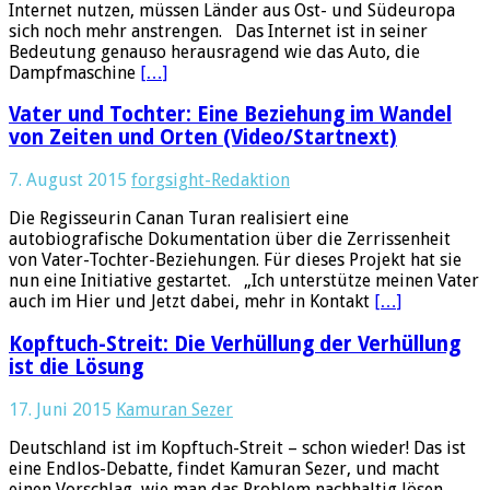
Internet nutzen, müssen Länder aus Ost- und Südeuropa
sich noch mehr anstrengen. Das Internet ist in seiner
Bedeutung genauso herausragend wie das Auto, die
Dampfmaschine
[…]
Vater und Tochter: Eine Beziehung im Wandel
von Zeiten und Orten (Video/Startnext)
7. August 2015
forgsight-Redaktion
Die Regisseurin Canan Turan realisiert eine
autobiografische Dokumentation über die Zerrissenheit
von Vater-Tochter-Beziehungen. Für dieses Projekt hat sie
nun eine Initiative gestartet. „Ich unterstütze meinen Vater
auch im Hier und Jetzt dabei, mehr in Kontakt
[…]
Kopftuch-Streit: Die Verhüllung der Verhüllung
ist die Lösung
17. Juni 2015
Kamuran Sezer
Deutschland ist im Kopftuch-Streit – schon wieder! Das ist
eine Endlos-Debatte, findet Kamuran Sezer, und macht
einen Vorschlag, wie man das Problem nachhaltig lösen