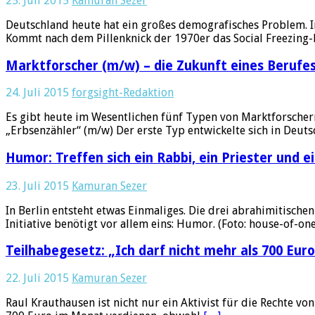
25. Juli 2015
Kamuran Sezer
Deutschland heute hat ein großes demografisches Problem. I
Kommt nach dem Pillenknick der 1970er das Social Freezin
Marktforscher (m/w) – die Zukunft eines Berufe
24. Juli 2015
forgsight-Redaktion
Es gibt heute im Wesentlichen fünf Typen von Marktforschern
„Erbsenzähler“ (m/w) Der erste Typ entwickelte sich in Deut
Humor: Treffen sich ein Rabbi, ein Priester und
23. Juli 2015
Kamuran Sezer
In Berlin entsteht etwas Einmaliges. Die drei abrahimitis
Initiative benötigt vor allem eins: Humor. (Foto: house-of-o
Teilhabegesetz: „Ich darf nicht mehr als 700 Euro
22. Juli 2015
Kamuran Sezer
Raul Krauthausen ist nicht nur ein Aktivist für die Rechte v