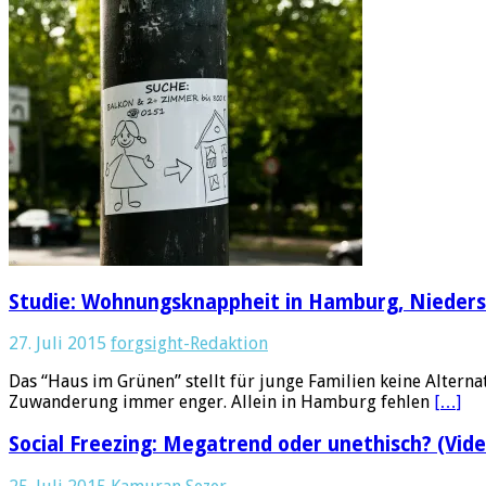
Studie: Wohnungsknappheit in Hamburg, Nieder
27. Juli 2015
forgsight-Redaktion
Das “Haus im Grünen” stellt für junge Familien keine Alterna
Zuwanderung immer enger. Allein in Hamburg fehlen
[…]
Social Freezing: Megatrend oder unethisch? (Vide