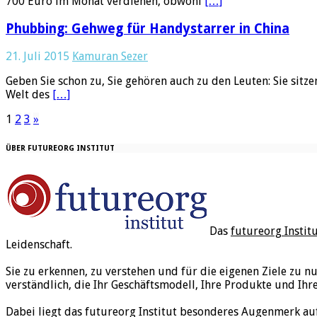
700 Euro im Monat verdienen, obwohl
[…]
Phubbing: Gehweg für Handystarrer in China
21. Juli 2015
Kamuran Sezer
Geben Sie schon zu, Sie gehören auch zu den Leuten: Sie sit
Welt des
[…]
1
2
3
»
ÜBER FUTUREORG INSTITUT
Das
futureorg Instit
Leidenschaft.
Sie zu erkennen, zu verstehen und für die eigenen Ziele zu n
verständlich, die Ihr Geschäftsmodell, Ihre Produkte und Ihr
Dabei liegt das futureorg Institut besonderes Augenmerk au