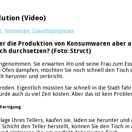
lution (Video)
n
,
Technologie
,
Zukunftsprognosen
er die Produktion von Konsumwaren aber au
ich durchsetzen? (Foto:
Strvct)
angenommen. Sie erwarten ihn und seine Frau zum Es
fen dampfen, möchten Sie noch schnell den Tisch dec
lt herunter und zerbricht.
nden. Eigentlich müssten Sie schnell in die Stadt fa
ürde auch zu viel Zeit kosten. Aber das ist kein Probl
 Fertigung
lage Ihres Tellers, kaufen sie, laden sie herunter un
chicht den Teller herstellt, können Sie den Tisch in 