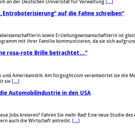
ium an der Deutschen Universität für Verwaltung
[…]
e „Entroboterisierung“ auf die Fahne schreiben“
alwissenschaftlerin sowie Erziehungswissenschaftlerin ist glei
Hologramm mit ihrer Familie kommunizieren, da sie sich aufgru
ne rosa-rote Brille betrachtet…“
stik und Amerikanistik. Am forgsight.com verantwortet sie die 
it sie
[…]
 die Automobilindustrie in den USA
neue Jobs kreieren? Fahren Sie mehr Rad! Eine neue Studie de
ern auch die Wirtschaft antreibt.
[…]