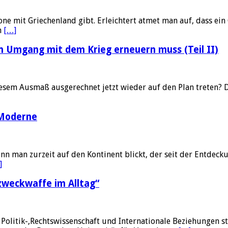
ne mit Griechenland gibt. Erleichtert atmet man auf, dass ein
n
[…]
en Umgang mit dem Krieg erneuern muss (Teil II)
iesem Ausmaß ausgerechnet jetzt wieder auf den Plan treten? Die
 Moderne
n man zurzeit auf den Kontinent blickt, der seit der Entdec
]
lzweckwaffe im Alltag“
olitik-,Rechtswissenschaft und Internationale Beziehungen stud