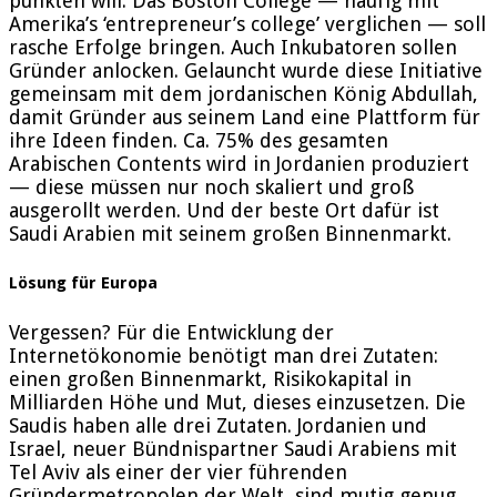
punkten will. Das Boston College — häufig mit
Amerika’s ‘entrepreneur’s college’ verglichen — soll
rasche Erfolge bringen. Auch Inkubatoren sollen
Gründer anlocken. Gelauncht wurde diese Initiative
gemeinsam mit dem jordanischen König Abdullah,
damit Gründer aus seinem Land eine Plattform für
ihre Ideen finden. Ca. 75% des gesamten
Arabischen Contents wird in Jordanien produziert
— diese müssen nur noch skaliert und groß
ausgerollt werden. Und der beste Ort dafür ist
Saudi Arabien mit seinem großen Binnenmarkt.
Lösung für Europa
Vergessen? Für die Entwicklung der
Internetökonomie benötigt man drei Zutaten:
einen großen Binnenmarkt, Risikokapital in
Milliarden Höhe und Mut, dieses einzusetzen. Die
Saudis haben alle drei Zutaten. Jordanien und
Israel, neuer Bündnispartner Saudi Arabiens mit
Tel Aviv als einer der vier führenden
Gründermetropolen der Welt, sind mutig genug,