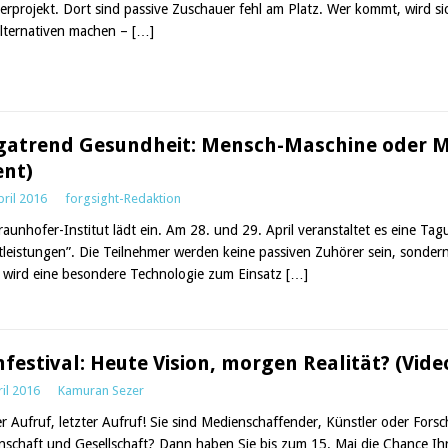
erprojekt. Dort sind passive Zuschauer fehl am Platz. Wer kommt, wird
Alternativen machen –
[…]
atrend Gesundheit: Mensch-Maschine oder 
ent)
pril 2016
forgsight-Redaktion
raunhofer-Institut lädt ein. Am 28. und 29. April veranstaltet es eine 
tleistungen”. Die Teilnehmer werden keine passiven Zuhörer sein, sonde
 wird eine besondere Technologie zum Einsatz
[…]
mfestival: Heute Vision, morgen Realität? (Vide
ril 2016
Kamuran Sezer
er Aufruf, letzter Aufruf! Sie sind Medienschaffender, Künstler oder Forsch
nschaft und Gesellschaft? Dann haben Sie bis zum 15. Mai die Chance Ihr