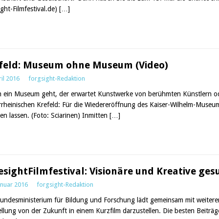
ight-Filmfestival.de)
[…]
feld: Museum ohne Museum (Video)
ril 2016
forgsight-Redaktion
n ein Museum geht, der erwartet Kunstwerke von berühmten Künstlern od
rrheinischen Krefeld: Für die Wiedereröffnung des Kaiser-Wilhelm-Museum
len lassen. (Foto: Sciarinen) Inmitten
[…]
esightFilmfestival: Visionäre und Kreative ges
anuar 2016
forgsight-Redaktion
undesministerium für Bildung und Forschung lädt gemeinsam mit weiteren 
ellung von der Zukunft in einem Kurzfilm darzustellen. Die besten Beit