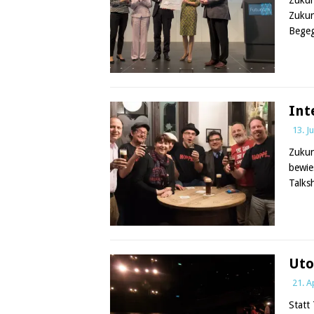
Zukun
Begeg
Int
13. J
Zukun
bewie
Talks
Uto
21. A
Statt