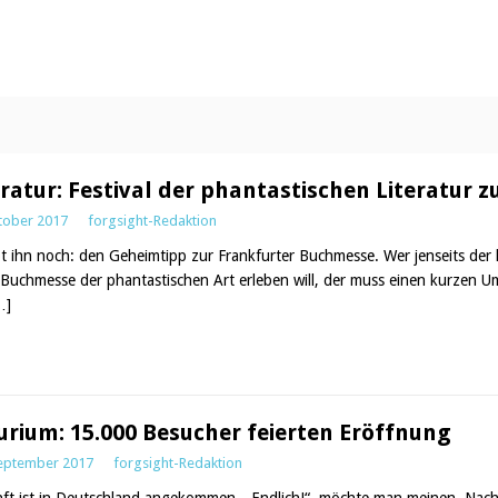
eratur: Festival der phantastischen Literatur
tober 2017
forgsight-Redaktion
bt ihn noch: den Geheimtipp zur Frankfurter Buchmesse. Wer jenseits der 
-Buchmesse der phantastischen Art erleben will, der muss einen kurzen 
…]
urium: 15.000 Besucher feierten Eröffnung
September 2017
forgsight-Redaktion
ft ist in Deutschland angekommen. „Endlich!“, möchte man meinen. Nach