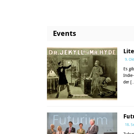
Events
Lit
9. Ok
Es gi
Indie
der
[
Fut
18. 
Zukun