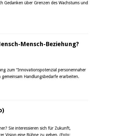
 sich Gedanken über Grenzen des Wachstums und
Mensch-Mensch-Beziehung?
Tagung zum “Innovationspotenzial personennaher
rn gemeinsam Handlungsbedarfe erarbeiten.
o)
er? Sie interessieren sich für Zukunft,
er Vision eine Bühne zu geben. (Foto: