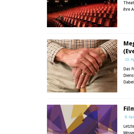
Theat
ihre 
Meg
(Ev
20. A
Das F
Diens
Dabei
Fil
8. Ap
Letzt
Wisse