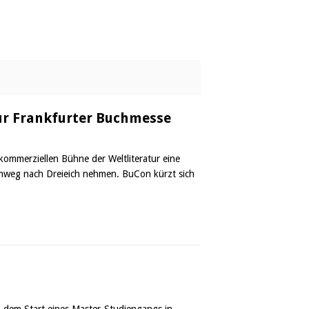
 zur Frankfurter Buchmesse
kommerziellen Bühne der Weltliteratur eine
Umweg nach Dreieich nehmen. BuCon kürzt sich
 dem Start eines Master-Studiengangs in