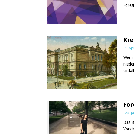
Fores
Kre
1. Ap
Wer i
niede
einfal
For
20. J
Das B
Vorst