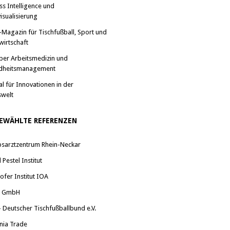
ss Intelligence und
isualisierung
-Magazin für Tischfußball, Sport und
wirtschaft
ber Arbeitsmedizin und
dheitsmanagement
al für Innovationen in der
swelt
EWÄHLTE REFERENZEN
bsarztzentrum Rhein-Neckar
Pestel Institut
ofer Institut IOA
a GmbH
 Deutscher Tischfußballbund e.V.
nia Trade