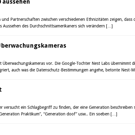
0 aussehen
en und Partnerschaften zwischen verschiedenen Ethnizitäten zeigen, dass d
das Aussehen des Durchschnittsamerikaners sich verändern
[…]
n Überwachungskameras
t Überwachungskameras vor. Die Google-Tochter Nest Labs übernimmt di
tegriert, auch was die Datenschutz-Bestimmungen angehe, betonte Nest-
t
versucht ein Schlagbegriff zu finden, der eine Generation beschreiben 
 “Generation Praktikum”, “Generation doof” usw.. Ein soeben
[…]