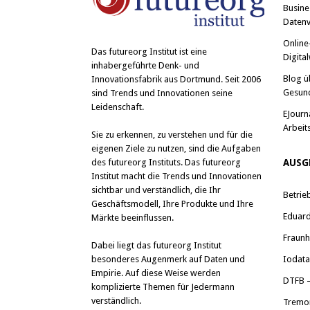
Busine
Datenv
Online
Das
futureorg Institut
ist eine
Digital
inhabergeführte Denk- und
Blog ü
Innovationsfabrik aus Dortmund. Seit 2006
Gesun
sind Trends und Innovationen seine
Leidenschaft.
EJourn
Arbeit
Sie zu erkennen, zu verstehen und für die
eigenen Ziele zu nutzen, sind die Aufgaben
des futureorg Instituts. Das futureorg
AUSG
Institut macht die Trends und Innovationen
sichtbar und verständlich, die Ihr
Betrie
Geschäftsmodell, Ihre Produkte und Ihre
Eduard 
Märkte beeinflussen.
Fraunh
Dabei liegt das futureorg Institut
besonderes Augenmerk auf Daten und
Iodat
Empirie. Auf diese Weise werden
DTFB –
komplizierte Themen für Jedermann
verständlich.
Tremo