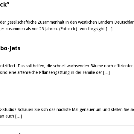
ck”
l der gesellschaftliche Zusammenhalt in den westlichen Ländern Deutschlan
r zusammen als vor 25 Jahren. (Foto: rtr) -von forgsight
[…]
bo-Jets
tziffert. Das soll helfen, die schnell wachsenden Bäume noch effizient
 sind eine artenreiche Pflanzengattung in der Familie der
[…]
ss-Studio? Schauen Sie sich das nächste Mal genauer um und stellen Sie sic
 man auch
[…]