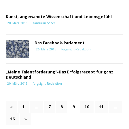
Kunst, angewandte Wissenschaft und Lebensgefühl
28. März 2015
Kamuran Sezer
Das Facebook-Parlament
26. März 2015
forgsight-Redaktion
„Meine Talentförderung“-Das Erfolgsrezept für ganz
Deutschland
20. März 2015
forgsight-Redaktion
«
1
…
7
8
9
10
11
…
16
»