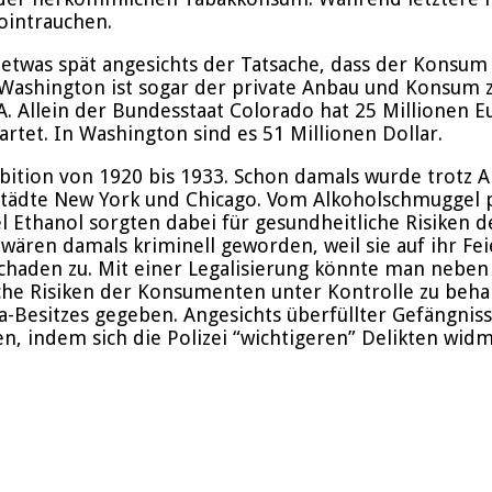
ointrauchen.
etwas spät angesichts der Tatsache, dass der Konsum d
Washington ist sogar der private Anbau und Konsum zu
USA. Allein der Bundesstaat Colorado hat 25 Millione
rtet. In Washington sind es 51 Millionen Dollar.
ibition von 1920 bis 1933. Schon damals wurde trotz 
ädte New York und Chicago. Vom Alkoholschmuggel pro
l Ethanol sorgten dabei für gesundheitliche Risiken 
 wären damals kriminell geworden, weil sie auf ihr Fe
chaden zu. Mit einer Legalisierung könnte man neben 
e Risiken der Konsumenten unter Kontrolle zu behalt
Besitzes gegeben. Angesichts überfüllter Gefängniss
en, indem sich die Polizei “wichtigeren” Delikten wid