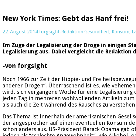
New York Times: Gebt das Hanf frei!
22. August 2014
forgsight-Redaktion
Gesundheit
,
Konsum
,
L
Im Zuge der Legalisierung der Droge in einigen St
Legalisierung aus. Dabei vergleicht die Redaktion d
-von forgsight
Noch 1966 zur Zeit der Hippie- und Freiheitsbeweg
anderer Drogen”. Überraschend ist es, wie vehement 
wird, sich vergangene Woche für eine Legalisierung 
jeden Tag in mehreren wohlwollenden Artikeln zum 
als auch die Zeit während des Rausches zu verstehen 
Das Thema ist innerhalb der amerikanischen Gesells
der angesprochen auf einen eventuellen Konsum der Dr
schon anders aus. US-Präsident Barack Obama gab o
jedoch als “schlechte Angewohnheit”, wie Alkohol- 