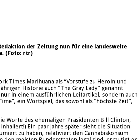
Redaktion der Zeitung nun für eine landesweite
. (Foto: rtr)
rk Times Marihuana als “Vorstufe zu Heroin und
jährigen Historie auch “The Gray Lady” genannt
nur in einem ausführlichen Leitartikel, sondern auch
e”, ein Wortspiel, das sowohl als “höchste Zeit”,
ie Worte des ehemaligen Präsidenten Bill Clinton,
haliert!) Ein paar Jahre später sieht die Situation
umiert zu haben, relativiert den Cannabiskonsum
 den meisten Bundesstaaten legal sind, ermutigt er