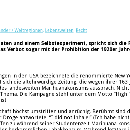
änder / Weltregionen
,
Lebenswelten
,
Recht
aaten und einem Selbstexperiment, spricht sich die 
as Verbot sogar mit der Prohibition der 1920er Jahre
ungen in den USA bezeichnete die renommierte New Yo
sich die altehrwürdige Zeitung, die wegen ihrer 163 
des landesweiten Marihuanakonsums aussprach. Nicht 
Thema. Die Kampagne steht unter dem Motto “High Tim
ist.
chaft höchst umstritten und anrüchig. Berühmt sind d
oge antwortete: “I did not inhale!” (Ich habe nicht in
ffen zu während seiner Studentenzeit Marihuana kons
oder herkömmlichen Tabakkonsum. Während letztere in