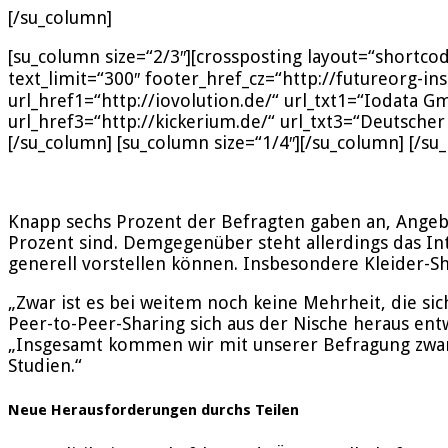
[/su_column]
[su_column size=“2/3″][crossposting layout=“shortcod
text_limit=“300″ footer_href_cz=“http://futureorg-i
url_href1=“http://iovolution.de/“ url_txt1=“Iodata 
url_href3=“http://kickerium.de/“ url_txt3=“Deutscher
[/su_column] [su_column size=“1/4″][/su_column] [/su
Knapp sechs Prozent der Befragten gaben an, Angeb
Prozent sind. Demgegenüber steht allerdings das In
generell vorstellen können. Insbesondere Kleider-Sha
„Zwar ist es bei weitem noch keine Mehrheit, die si
Peer-to-Peer-Sharing sich aus der Nische heraus en
„Insgesamt kommen wir mit unserer Befragung zwar z
Studien.“
Neue Herausforderungen durchs Teilen