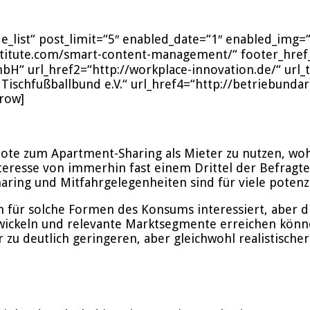
e_list“ post_limit=“5″ enabled_date=“1″ enabled_img=“
nstitute.com/smart-content-management/“ footer_href_f
GmbH“ url_href2=“http://workplace-innovation.de/“ u
 Tischfußballbund e.V.“ url_href4=“http://betriebunda
_row]
ote zum Apartment-Sharing als Mieter zu nutzen, woh
teresse von immerhin fast einem Drittel der Befragte
ring und Mitfahrgelegenheiten sind für viele potenzie
ch für solche Formen des Konsums interessiert, aber d
twickeln und relevante Marktsegmente erreichen könn
u deutlich geringeren, aber gleichwohl realistischer