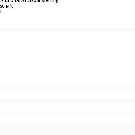
nce und Datenvisualisierung
schaft
t