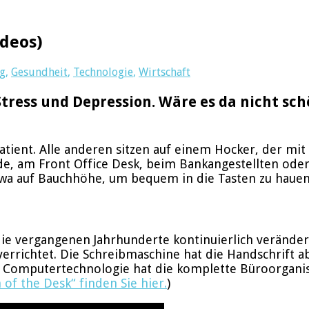
ideos)
ng
,
Gesundheit
,
Technologie
,
Wirtschaft
ss und Depression. Wäre es da nicht schön
er Patient. Alle anderen sitzen auf einem Hocker, der
de, am Front Office Desk, beim Bankangestellten oder 
twa auf Bauchhöhe, um bequem in die Tasten zu hauen
ie vergangenen Jahrhunderte kontinuierlich verändert
 verrichtet. Die Schreibmaschine hat die Handschrift
Computertechnologie hat die komplette Büroorganisat
 of the Desk“ finden Sie hier.
)