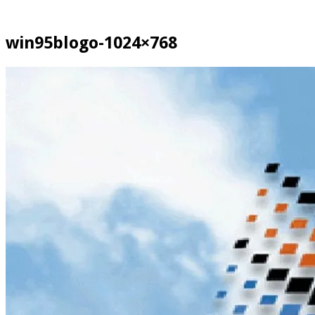
win95blogo-1024×768