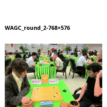
WAGC_round_2-768×576