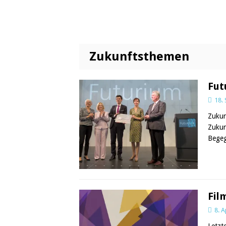
Zukunftsthemen
Fut
18.
Zukun
Zukun
Begeg
Fil
8. A
Letzt