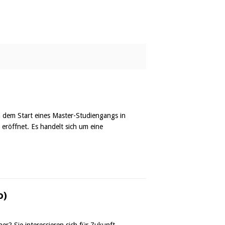
 dem Start eines Master-Studiengangs in
 eröffnet. Es handelt sich um eine
o)
er? Sie interessieren sich für Zukunft,