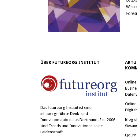
Wisse
Fores
ÜBER FUTUREORG INSTITUT
AKTU
KOMM
Online
Busine
Datenv
Online
Das
futureorg Institut
ist eine
Digital
inhabergeführte Denk- und
Blog ü
Innovationsfabrik aus Dortmund. Seit 2006
Gesun
sind Trends und Innovationen seine
Leidenschaft.
EJourn