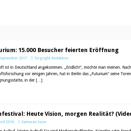
urium: 15.000 Besucher feierten Eröffnung
 September 2017
forgsight-Redaktion
ft ist in Deutschland angekommen. „Endlich!“, möchte man meinen. Nach
ftsforschung vor einigen Jahren, hat in Berlin das „Futurium“ seine Toren
nungsstätte, in der
[…]
mfestival: Heute Vision, morgen Realität? (Vide
pril 2016
Kamuran Sezer
er Aufruf, letzter Aufruf! Sie sind Medienschaffender, Künstler oder Forsch