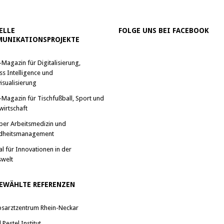
ELLE
FOLGE UNS BEI FACEBOOK
UNIKATIONSPROJEKTE
-Magazin für Digitalisierung,
ss Intelligence und
isualisierung
-Magazin für Tischfußball, Sport und
wirtschaft
ber Arbeitsmedizin und
dheitsmanagement
al für Innovationen in der
swelt
EWÄHLTE REFERENZEN
bsarztzentrum Rhein-Neckar
Pestel Institut