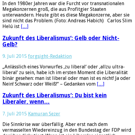
In den 1980er Jahren war die Furcht vor transnationalen
Megakonzernen groß, die aus Profitgier Staaten
unterwandern. Heute gibt es diese Megakonzerne, aber sie
sind nicht das Problem. (Foto: Andreas Habich) Carlos Slim
Helú ist
[…]
Zukunft des Liberalismus‘: Gelb oder Nicht-
Gelb?
9. Juli 2015
forgsight-Redaktion
„Anlässlich eines Vorwurfes ‚zu liberal‘ oder ‚allzu ultra-
liberal‘ zu sein, habe ich im ersten Moment die Liberalität
binär gesehen: man ist liberal oder man ist es nicht! Ja oder
Nein! Schwarz oder Weiß!“ – Gedanken vom
[…]
Zukunft des Liberalismus’: Du bist kein
Liberaler, wenn…
7. Juli 2015
Kamuran Sezer
Die Sinnkrise war überfällig. Aber erst nach dem
vermasselten Wiedereinzug in den Bundestag der FDP wird