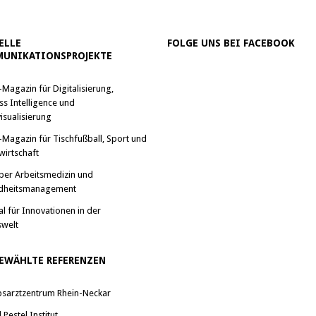
ELLE
FOLGE UNS BEI FACEBOOK
UNIKATIONSPROJEKTE
-Magazin für Digitalisierung,
ss Intelligence und
isualisierung
-Magazin für Tischfußball, Sport und
wirtschaft
ber Arbeitsmedizin und
dheitsmanagement
al für Innovationen in der
swelt
EWÄHLTE REFERENZEN
bsarztzentrum Rhein-Neckar
Pestel Institut