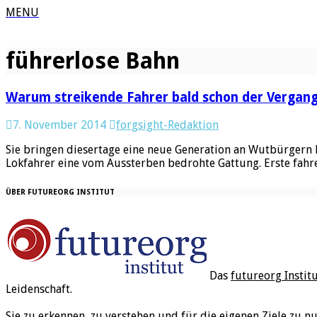
MENU
führerlose Bahn
Warum streikende Fahrer bald schon der Vergan
7. November 2014
forgsight-Redaktion
Sie bringen diesertage eine neue Generation an Wutbürgern h
Lokfahrer eine vom Aussterben bedrohte Gattung. Erste fahr
ÜBER FUTUREORG INSTITUT
Das
futureorg Instit
Leidenschaft.
Sie zu erkennen, zu verstehen und für die eigenen Ziele zu n