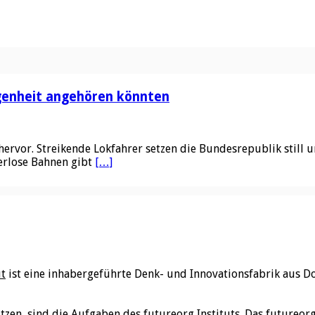
genheit angehören könnten
ervor. Streikende Lokfahrer setzen die Bundesrepublik still 
erlose Bahnen gibt
[…]
ut
ist eine inhabergeführte Denk- und Innovationsfabrik aus D
utzen, sind die Aufgaben des futureorg Instituts. Das futureo