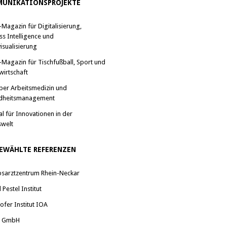
UNIKATIONSPROJEKTE
-Magazin für Digitalisierung,
ss Intelligence und
isualisierung
-Magazin für Tischfußball, Sport und
wirtschaft
ber Arbeitsmedizin und
dheitsmanagement
al für Innovationen in der
swelt
EWÄHLTE REFERENZEN
bsarztzentrum Rhein-Neckar
Pestel Institut
ofer Institut IOA
a GmbH