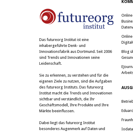
KOMM
Online
Busine
Datenv
Online
Das
futureorg Institut
ist eine
Digital
inhabergeführte Denk- und
Blog ü
Innovationsfabrik aus Dortmund. Seit 2006
Gesun
sind Trends und Innovationen seine
Leidenschaft.
EJourn
Arbeit
Sie zu erkennen, zu verstehen und für die
eigenen Ziele zu nutzen, sind die Aufgaben
des futureorg Instituts. Das futureorg
AUSG
Institut macht die Trends und Innovationen
sichtbar und verständlich, die Ihr
Betrie
Geschäftsmodell, Ihre Produkte und Ihre
Eduard 
Märkte beeinflussen.
Fraunh
Dabei liegt das futureorg Institut
besonderes Augenmerk auf Daten und
Iodat