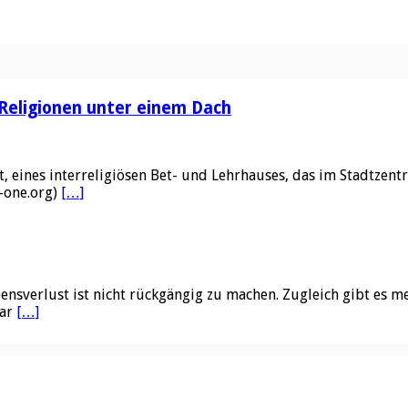
 Religionen unter einem Dach
 eines interreligiösen Bet- und Lehrhauses, das im Stadtzent
f-one.org)
[…]
ensverlust ist nicht rückgängig zu machen. Zugleich gibt es me
gar
[…]