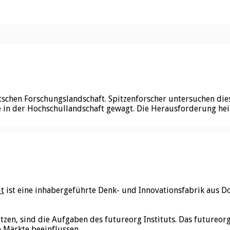
schen Forschungslandschaft. Spitzenforscher untersuchen diese
te in der Hochschullandschaft gewagt. Die Herausforderung he
ut
ist eine inhabergeführte Denk- und Innovationsfabrik aus D
utzen, sind die Aufgaben des futureorg Instituts. Das futureo
e Märkte beeinflussen.