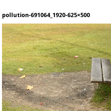
pollution-691064_1920-625×500