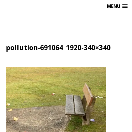
MENU
pollution-691064_1920-340×340