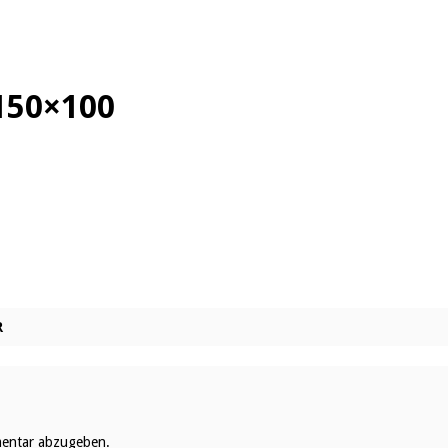
150×100
R
entar abzugeben.