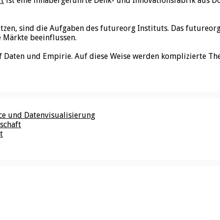
ut
ist eine inhabergeführte Denk- und Innovationsfabrik aus D
utzen, sind die Aufgaben des futureorg Instituts. Das futureo
e Märkte beeinflussen.
f Daten und Empirie. Auf diese Weise werden komplizierte Th
nce und Datenvisualisierung
schaft
t