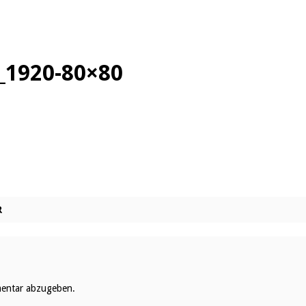
6_1920-80×80
R
entar abzugeben.