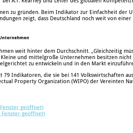
r bei A.T. Kearney und Leiter des globalen Kompetenz
ehmen zu gründen. Beim Indikator zur Einfachheit de
dungen zeigt, dass Deutschland noch weit von einer 
 Unternehmen
hmen weit hinter dem Durchschnitt. „Gleichzeitig m
. Kleine und mittelgroße Unternehmen besitzen nicht
lgerichtet zu entwickeln und in den Markt einzuführ
t 79 Indikatoren, die sie bei 141 Volkswirtschaften a
ectual Property Organization (WIPO) der Vereinten Na
 Fenster geöffnet)
 Fenster geöffnet)