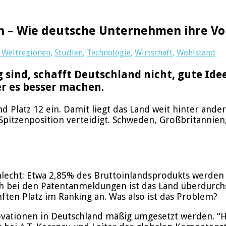
on – Wie deutsche Unternehmen ihre Vor
/ Weltregionen
,
Studien
,
Technologie
,
Wirtschaft
,
Wohlstand
ind, schafft Deutschland nicht, gute Idee
er es besser machen.
 Platz 12 ein. Damit liegt das Land weit hinter ande
Spitzenposition verteidigt. Schweden, Großbritannien
hlecht: Etwa 2,85% des Bruttoinlandsprodukts werden
uch bei den Patentanmeldungen ist das Land überdurch
en Platz im Ranking an. Was also ist das Problem?
novationen in Deutschland mäßig umgesetzt werden. “