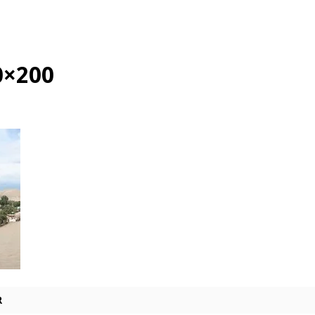
0×200
R