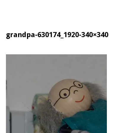
grandpa-630174_1920-340×340