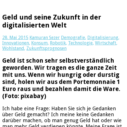
Geld und seine Zukunft in der
digitalisierten Welt
28. Mai 2015
Kamuran Sezer
Demografie
,
Digitalisierung
,
Innovationen
,
Konsum
,
Robotik
,
Technologie
,
Wirtschaft
,
Wohlstand
,
Zukunftsprognosen
Geld ist schon sehr selbstverständlich
geworden. Wir tragen es die ganze Zeit
mit uns. Wenn wir hungrig oder durstig
sind, holen wir aus dem Portemonnaie 1
Euro raus und bezahlen damit die Ware.
(Foto: pixabay)
Ich habe eine Frage: Haben Sie sich je Gedanken
über Geld gemacht? Ich meine keine Gedanken
darüber machen, ob man genug Geld hat oder wie
man mehr Geld verdienen könnte. Meine Frage ist