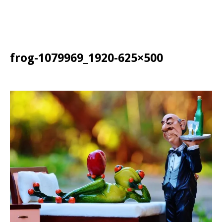
frog-1079969_1920-625×500