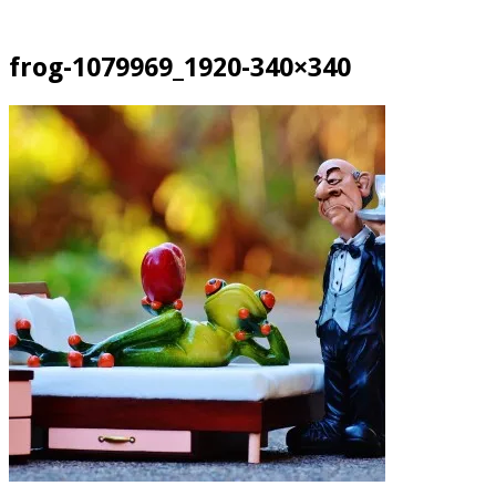
frog-1079969_1920-340×340