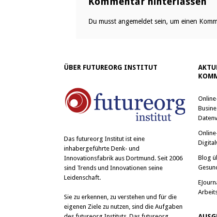
Kommentar hinterlassen
Du musst
angemeldet
sein, um einen Komm
ÜBER FUTUREORG INSTITUT
AKTU
KOMM
Online
Busine
Datenv
Online
Das
futureorg Institut
ist eine
Digital
inhabergeführte Denk- und
Blog ü
Innovationsfabrik aus Dortmund. Seit 2006
Gesun
sind Trends und Innovationen seine
Leidenschaft.
EJourn
Arbeit
Sie zu erkennen, zu verstehen und für die
eigenen Ziele zu nutzen, sind die Aufgaben
des futureorg Instituts. Das futureorg
AUSG