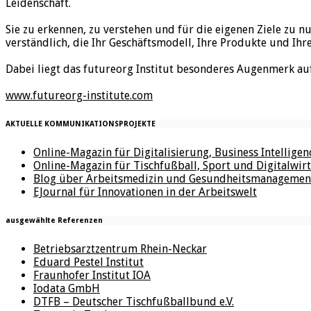
Leidenschaft.
Sie zu erkennen, zu verstehen und für die eigenen Ziele zu n
verständlich, die Ihr Geschäftsmodell, Ihre Produkte und Ihr
Dabei liegt das futureorg Institut besonderes Augenmerk au
www.futureorg-institute.com
AKTUELLE KOMMUNIKATIONSPROJEKTE
Online-Magazin für Digitalisierung, Business Intellige
Online-Magazin für Tischfußball, Sport und Digitalwirt
Blog über Arbeitsmedizin und Gesundheitsmanagemen
EJournal für Innovationen in der Arbeitswelt
ausgewählte Referenzen
Betriebsarztzentrum Rhein-Neckar
Eduard Pestel Institut
Fraunhofer Institut IOA
Iodata GmbH
DTFB – Deutscher Tischfußballbund e.V.