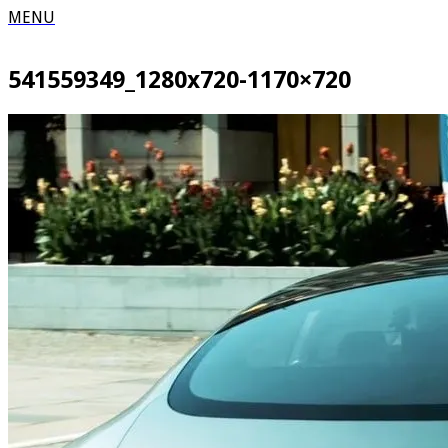
MENU
541559349_1280x720-1170×720