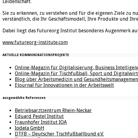
Leidenschaft.
Sie zu erkennen, zu verstehen und für die eigenen Ziele zu n
verständlich, die Ihr Geschäftsmodell, Ihre Produkte und Ihr
Dabei liegt das futureorg Institut besonderes Augenmerk au
www.futureorg-institute.com
AKTUELLE KOMMUNIKATIONSPROJEKTE
Online-Magazin für Digitalisierung, Business Intellige
Online-Magazin für Tischfußball, Sport und Digitalwirt
Blog über Arbeitsmedizin und Gesundheitsmanagemen
EJournal für Innovationen in der Arbeitswelt
ausgewählte Referenzen
Betriebsarztzentrum Rhein-Neckar
Eduard Pestel Institut
Fraunhofer Institut IOA
Iodata GmbH
DTFB – Deutscher Tischfußballbund e.V.