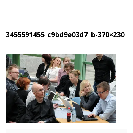
3455591455_c9bd9e03d7_b-370×230