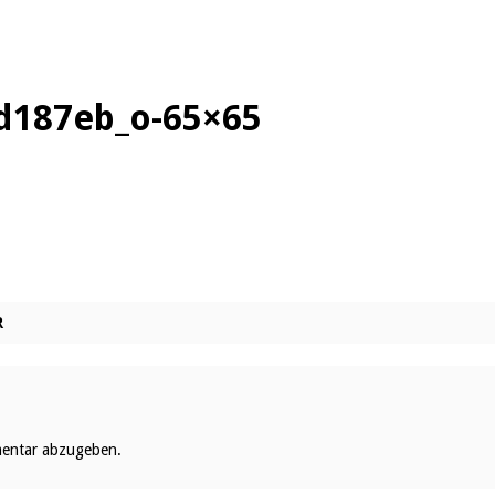
d187eb_o-65×65
R
entar abzugeben.