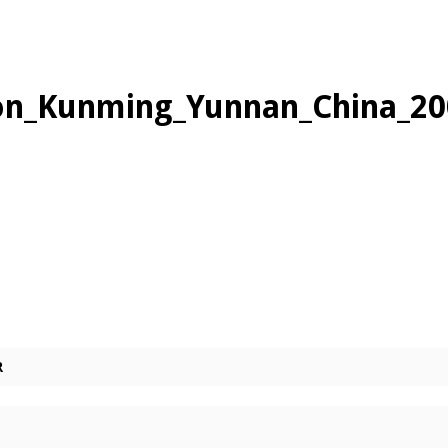
ion_Kunming_Yunnan_China_20
R