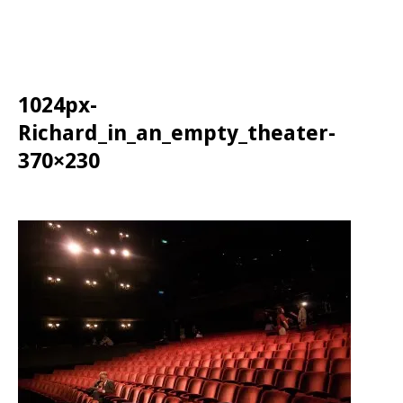
1024px-
Richard_in_an_empty_theater-
370×230