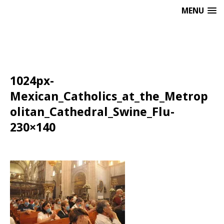
MENU
1024px-
Mexican_Catholics_at_the_Metrop
olitan_Cathedral_Swine_Flu-
230×140