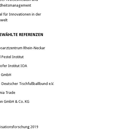
dheitsmanagement
al für Innovationen in der
swelt
EWÄHLTE REFERENZEN
bsarztzentrum Rhein-Neckar
Pestel Institut
ofer Institut IOA
a GmbH
 Deutscher Tischfußballbund e.V.
nia Trade
nn GmbH & Co. KG
anisationsforschung 2019