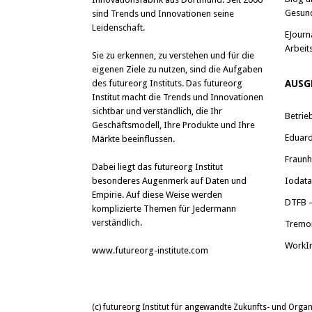
Gesun
sind Trends und Innovationen seine
Leidenschaft.
EJourn
Arbeit
Sie zu erkennen, zu verstehen und für die
eigenen Ziele zu nutzen, sind die Aufgaben
des futureorg Instituts. Das futureorg
AUSG
Institut macht die Trends und Innovationen
sichtbar und verständlich, die Ihr
Betrie
Geschäftsmodell, Ihre Produkte und Ihre
Eduard 
Märkte beeinflussen.
Fraunh
Dabei liegt das futureorg Institut
besonderes Augenmerk auf Daten und
Iodat
Empirie. Auf diese Weise werden
DTFB –
komplizierte Themen für Jedermann
verständlich.
Tremo
WorkI
www.futureorg-institute.com
(c) futureorg Institut für angewandte Zukunfts- und Org