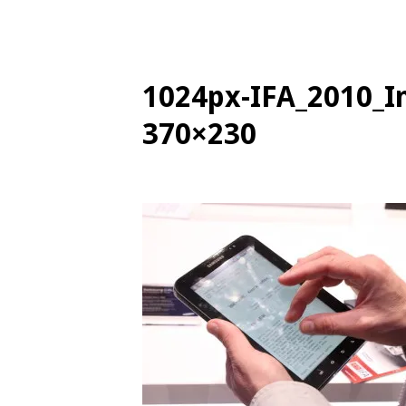
1024px-IFA_2010_In
370×230