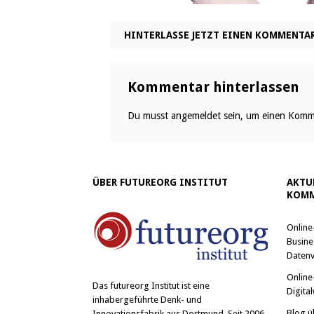
HINTERLASSE JETZT EINEN KOMMENTA
Kommentar hinterlassen
Du musst
angemeldet
sein, um einen Komm
ÜBER FUTUREORG INSTITUT
AKTU
KOMM
Online
Busine
Datenv
Online
Das
futureorg Institut
ist eine
Digital
inhabergeführte Denk- und
Blog ü
Innovationsfabrik aus Dortmund. Seit 2006