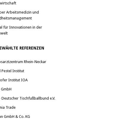
wirtschaft
ber Arbeitsmedizin und
dheitsmanagement
al für Innovationen in der
swelt
EWÄHLTE REFERENZEN
bsarztzentrum Rhein-Neckar
Pestel Institut
ofer Institut IOA
a GmbH
 Deutscher Tischfußballbund e.V.
nia Trade
nn GmbH & Co. KG