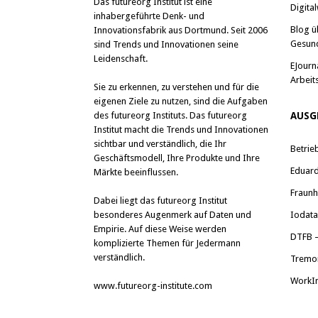
Das
futureorg Institut
ist eine
Digital
inhabergeführte Denk- und
Blog ü
Innovationsfabrik aus Dortmund. Seit 2006
Gesun
sind Trends und Innovationen seine
Leidenschaft.
EJourn
Arbeit
Sie zu erkennen, zu verstehen und für die
eigenen Ziele zu nutzen, sind die Aufgaben
des futureorg Instituts. Das futureorg
AUSG
Institut macht die Trends und Innovationen
sichtbar und verständlich, die Ihr
Betrie
Geschäftsmodell, Ihre Produkte und Ihre
Eduard 
Märkte beeinflussen.
Fraunh
Dabei liegt das futureorg Institut
besonderes Augenmerk auf Daten und
Iodat
Empirie. Auf diese Weise werden
DTFB –
komplizierte Themen für Jedermann
verständlich.
Tremo
WorkI
www.futureorg-institute.com