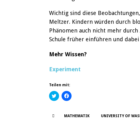
Wichtig sind diese Beobachtungen,
Meltzer. Kindern würden durch blo
Phänomen auch nicht mehr durch A
Schule früher einführen und dabei 
Mehr Wissen?
Experiment
Teilen mit:
K
K
l
l
i
i
c
c
k
k
,
,
MATHEMATIK
UNIVERSITY OF WA
u
u
m
m
ü
a
b
u
e
f
r
F