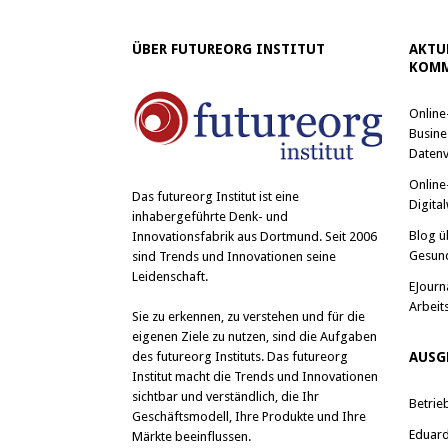
T
a
w
c
i
e
ÜBER FUTUREORG INSTITUT
AKTU
t
b
t
o
KOMM
e
o
r
k
z
z
Online
u
u
t
t
Busine
e
e
i
i
Datenv
l
l
e
e
Online
n
n
Das
futureorg Institut
ist eine
Digital
(
(
inhabergeführte Denk- und
W
W
i
i
Blog ü
Innovationsfabrik aus Dortmund. Seit 2006
r
r
Gesun
sind Trends und Innovationen seine
d
d
i
i
Leidenschaft.
n
n
EJourn
n
n
Arbeit
e
e
Sie zu erkennen, zu verstehen und für die
u
u
e
e
eigenen Ziele zu nutzen, sind die Aufgaben
m
m
des futureorg Instituts. Das futureorg
AUSG
F
F
e
e
Institut macht die Trends und Innovationen
n
n
sichtbar und verständlich, die Ihr
s
s
Betrie
t
t
Geschäftsmodell, Ihre Produkte und Ihre
e
e
Eduard 
Märkte beeinflussen.
r
r