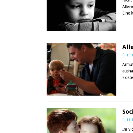
Allei
Eine 
All
15.
Armut
ausha
Exist
Soc
11.
Im Vi