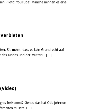
dien. (Foto: YouTube) Manche nennen es eine
 verbieten
en. Sie meint, dass es kein Grundrecht auf
Sinne des Kindes und der Mutter?
[…]
(Video)
ngnis freikommt? Genau das hat Otis Johnson
ufarbeiten musste.
[…]