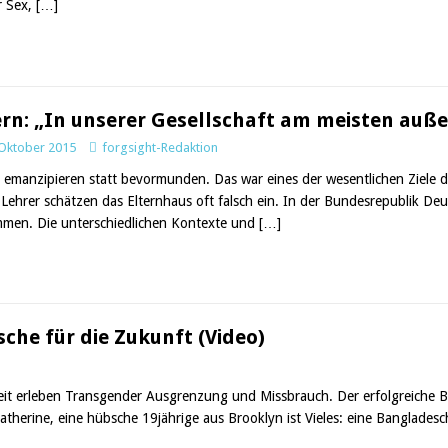
r Sex,
[…]
ern: „In unserer Gesellschaft am meisten auß
 Oktober 2015
forgsight-Redaktion
n emanzipieren statt bevormunden. Das war eines der wesentlichen Ziele d
Lehrer schätzen das Elternhaus oft falsch ein. In der Bundesrepublik De
men. Die unterschiedlichen Kontexte und
[…]
che für die Zukunft (Video)
eit erleben Transgender Ausgrenzung und Missbrauch. Der erfolgreiche B
therine, eine hübsche 19jährige aus Brooklyn ist Vieles: eine Bangladesc