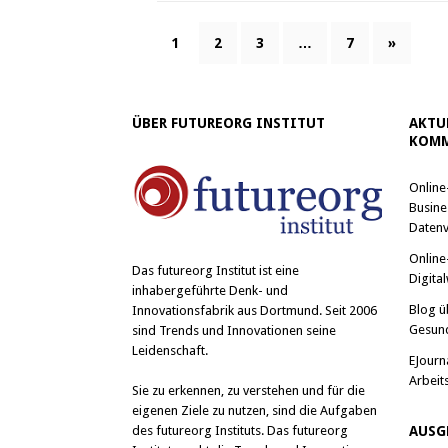
1
2
3
…
7
»
ÜBER FUTUREORG INSTITUT
AKTU
KOMM
Online
Busine
Datenv
Online
Das
futureorg Institut
ist eine
Digital
inhabergeführte Denk- und
Blog ü
Innovationsfabrik aus Dortmund. Seit 2006
Gesun
sind Trends und Innovationen seine
Leidenschaft.
EJourn
Arbeit
Sie zu erkennen, zu verstehen und für die
eigenen Ziele zu nutzen, sind die Aufgaben
des futureorg Instituts. Das futureorg
AUSG