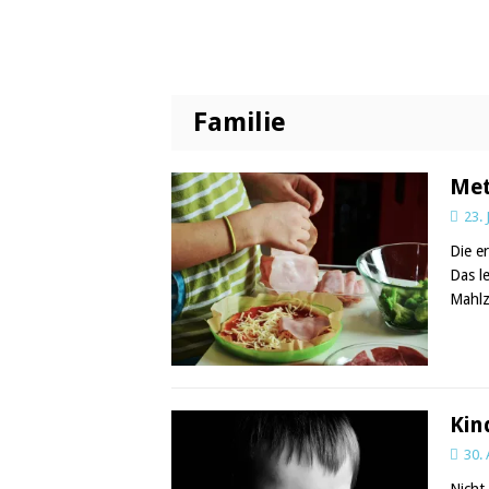
Familie
Met
23.
Die e
Das l
Mahlz
Kin
30.
Nicht 