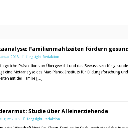
aanalyse: Familienmahlzeiten fördern gesun
 Januar 2018
forgsight-Redaktion
rfolgreiche Prävention von Übergewicht und das Bewusstsein für gesunde 
egt eine Metaanalyse des Max-Planck-Instituts für Bildungsforschung un
eiten mit der Familie
[…]
derarmut: Studie über Alleinerziehende
 August 2016
forgsight-Redaktion
nur die Wirtschaft lässt Ein-Eltern-Familien im Stich, auch staatliche Ins