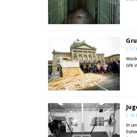
Gru
17.
Würde
GfK V
Jug
16.
In un
frühe