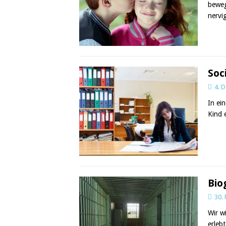
beweg
nervi
Soc
4. 
In ei
Kind 
Bio
30.
Wir w
erleb