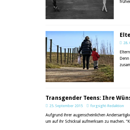
frühe
Elt
28.
Elter
Denn 
zusam
Transgender Teens: Ihre Wüns
25. September 2015
forgsight-Redaktion
Aufgrund ihrer augenscheinlichen Andersartigk
um auf ihr Schicksal aufmerksam zu machen. “Ka